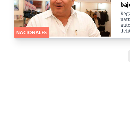
baj
Rega
natu
auto
deli
NACIONALES