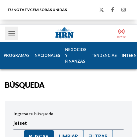
TU NOTA
TVC
EMISORAS UNIDAS
NEGOCIOS
PROGRAMAS
NACIONALES
Y
TENDENCIAS
INTERN
FINANZAS
BÚSQUEDA
Ingresa tu búsqueda
LIMPIAR
FILTRAR
BUSCAR