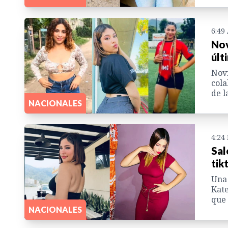
6:49
Nov
últ
Novi
cola
de l
NACIONALES
4:24
Sal
tik
Una 
Kate
que 
NACIONALES