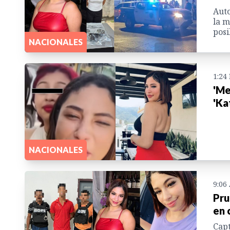
Auto
la m
posi
NACIONALES
1:24
'Me
'Ka
NACIONALES
9:06
Pru
en 
Capt