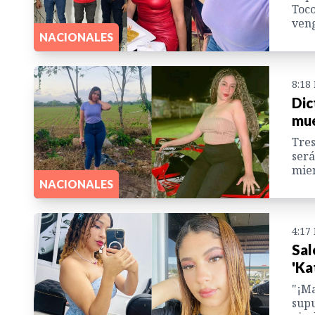
Toco
ven
NACIONALES
8:18
Dic
mue
Tres
será
mien
NACIONALES
4:17
Sal
'Ka
"¡Ma
supu