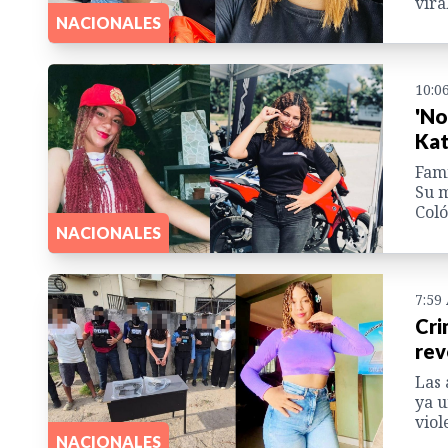
vira
NACIONALES
10:0
'No
Kat
Fami
Su m
Coló
NACIONALES
7:59
Cri
rev
Las 
ya u
viol
NACIONALES