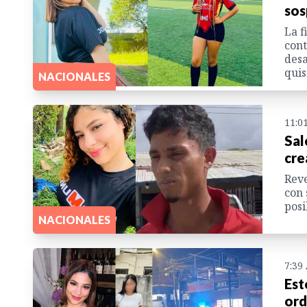
sos
La f
cont
desa
quis
NACIONALES
11:0
Sal
cre
Reve
con 
posi
NACIONALES
7:39
Est
ord