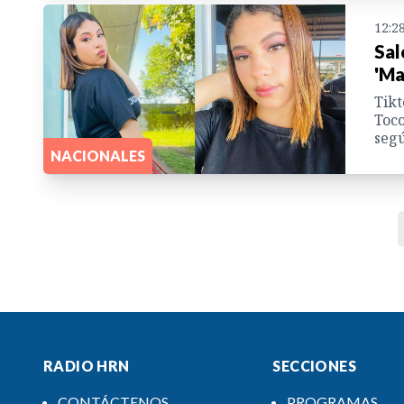
12:2
Sal
'Ma
Tikt
Toco
segú
NACIONALES
RADIO HRN
SECCIONES
CONTÁCTENOS
PROGRAMAS