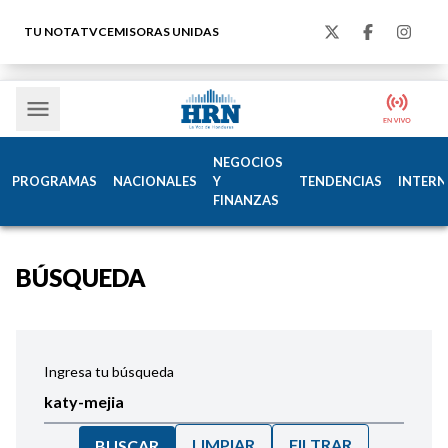
TU NOTA
TVC
EMISORAS UNIDAS
NEGOCIOS
PROGRAMAS
NACIONALES
Y
TENDENCIAS
INTERN
FINANZAS
BÚSQUEDA
Ingresa tu búsqueda
LIMPIAR
FILTRAR
BUSCAR