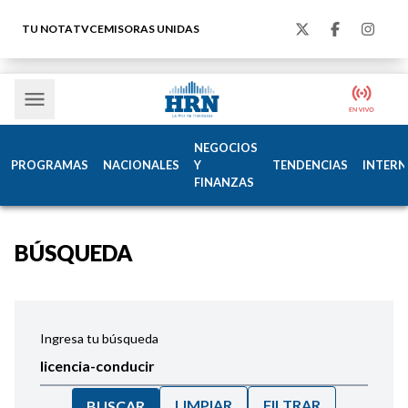
TU NOTA
TVC
EMISORAS UNIDAS
NEGOCIOS
PROGRAMAS
NACIONALES
Y
TENDENCIAS
INTERN
FINANZAS
BÚSQUEDA
Ingresa tu búsqueda
LIMPIAR
FILTRAR
BUSCAR