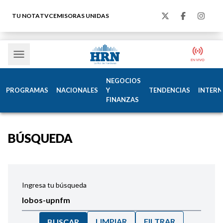
TU NOTA
TVC
EMISORAS UNIDAS
NEGOCIOS
PROGRAMAS
NACIONALES
Y
TENDENCIAS
INTERN
FINANZAS
BÚSQUEDA
Ingresa tu búsqueda
LIMPIAR
FILTRAR
BUSCAR