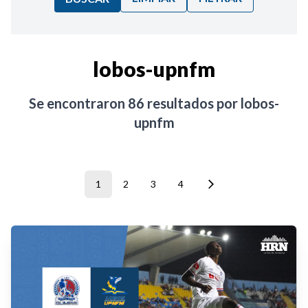
Ordenar por:
lobos-upnfm
Noticias
Se encontraron
86
resultados por
lobos-
upnfm
1
2
3
4