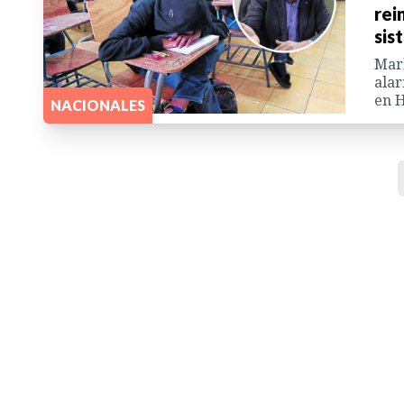
rei
sis
Marl
alar
en 
NACIONALES