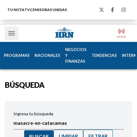
TU NOTA
TVC
EMISORAS UNIDAS
NEGOCIOS
PROGRAMAS
NACIONALES
Y
TENDENCIAS
INTERN
FINANZAS
BÚSQUEDA
Ingresa tu búsqueda
LIMPIAR
FILTRAR
BUSCAR