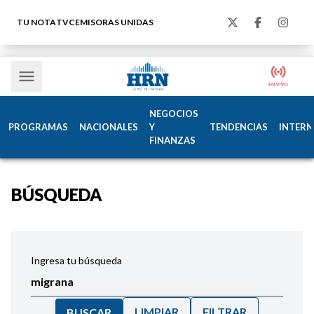
TU NOTA
TVC
EMISORAS UNIDAS
NEGOCIOS
PROGRAMAS
NACIONALES
Y
TENDENCIAS
INTERN
FINANZAS
BÚSQUEDA
Ingresa tu búsqueda
LIMPIAR
FILTRAR
BUSCAR