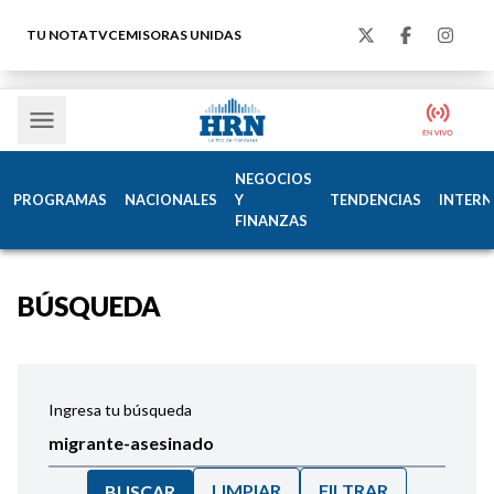
TU NOTA
TVC
EMISORAS UNIDAS
NEGOCIOS
PROGRAMAS
NACIONALES
Y
TENDENCIAS
INTERN
FINANZAS
BÚSQUEDA
Ingresa tu búsqueda
LIMPIAR
FILTRAR
BUSCAR