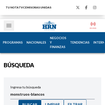
TU NOTA
TVC
EMISORAS UNIDAS
NEGOCIOS
PROGRAMAS
NACIONALES
Y
TENDENCIAS
INTERN
FINANZAS
BÚSQUEDA
Ingresa tu búsqueda
LIMPIAR
FILTRAR
BUSCAR