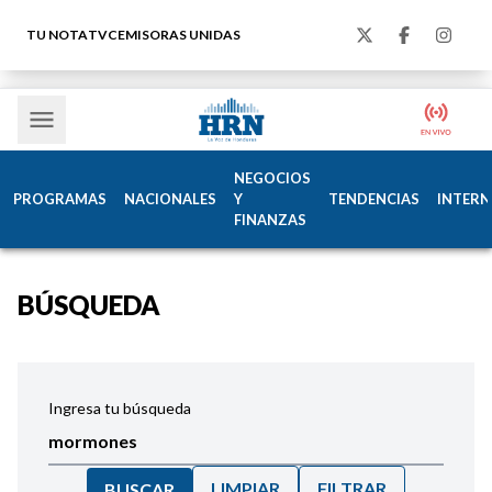
TU NOTA
TVC
EMISORAS UNIDAS
NEGOCIOS
PROGRAMAS
NACIONALES
Y
TENDENCIAS
INTERN
FINANZAS
BÚSQUEDA
Ingresa tu búsqueda
LIMPIAR
FILTRAR
BUSCAR