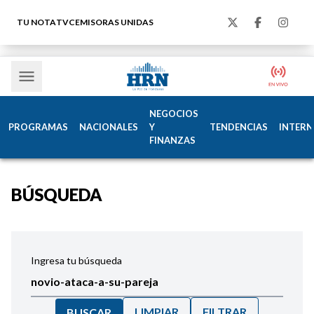
TU NOTA
TVC
EMISORAS UNIDAS
NEGOCIOS
PROGRAMAS
NACIONALES
Y
TENDENCIAS
INTERN
FINANZAS
BÚSQUEDA
Ingresa tu búsqueda
LIMPIAR
FILTRAR
BUSCAR