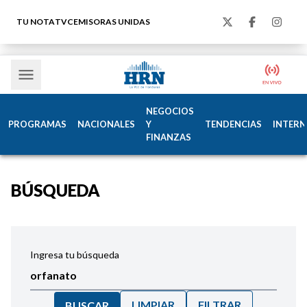
TU NOTA
TVC
EMISORAS UNIDAS
NEGOCIOS
PROGRAMAS
NACIONALES
Y
TENDENCIAS
INTERN
FINANZAS
BÚSQUEDA
Ingresa tu búsqueda
LIMPIAR
FILTRAR
BUSCAR