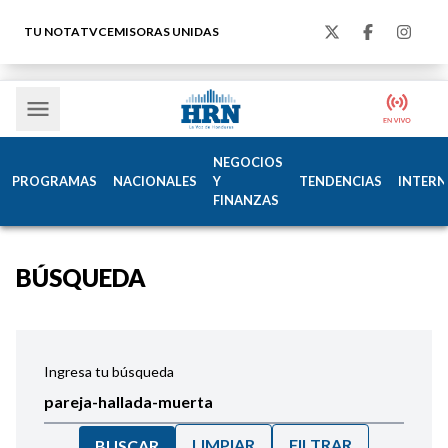
TU NOTA
TVC
EMISORAS UNIDAS
NEGOCIOS
PROGRAMAS
NACIONALES
Y
TENDENCIAS
INTERN
FINANZAS
BÚSQUEDA
Ingresa tu búsqueda
LIMPIAR
FILTRAR
BUSCAR