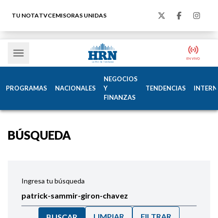
TU NOTA
TVC
EMISORAS UNIDAS
NEGOCIOS
PROGRAMAS
NACIONALES
Y
TENDENCIAS
INTERN
FINANZAS
BÚSQUEDA
Ingresa tu búsqueda
LIMPIAR
FILTRAR
BUSCAR