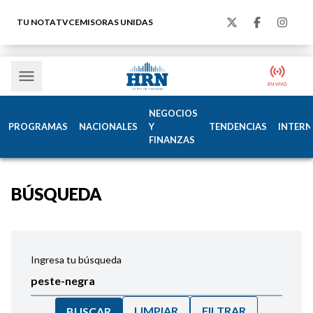
TU NOTA
TVC
EMISORAS UNIDAS
NEGOCIOS
PROGRAMAS
NACIONALES
Y
TENDENCIAS
INTERN
FINANZAS
BÚSQUEDA
Ingresa tu búsqueda
LIMPIAR
FILTRAR
BUSCAR