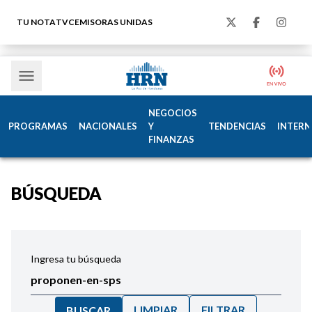
TU NOTA
TVC
EMISORAS UNIDAS
NEGOCIOS
PROGRAMAS
NACIONALES
Y
TENDENCIAS
INTERN
FINANZAS
BÚSQUEDA
Ingresa tu búsqueda
LIMPIAR
FILTRAR
BUSCAR