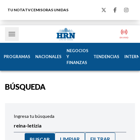
TU NOTA
TVC
EMISORAS UNIDAS
NEGOCIOS
PROGRAMAS
NACIONALES
Y
TENDENCIAS
INTERN
FINANZAS
BÚSQUEDA
Ingresa tu búsqueda
LIMPIAR
FILTRAR
BUSCAR