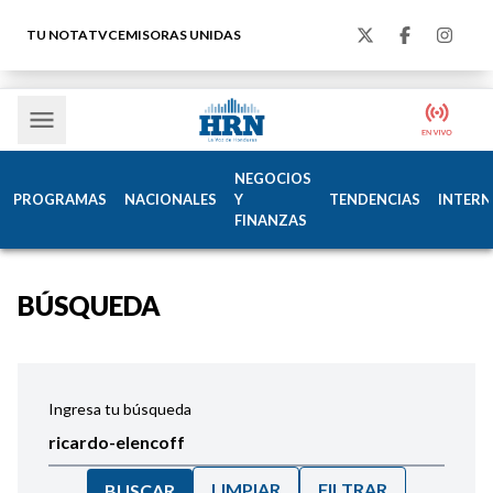
TU NOTA
TVC
EMISORAS UNIDAS
NEGOCIOS
PROGRAMAS
NACIONALES
Y
TENDENCIAS
INTERN
FINANZAS
BÚSQUEDA
Ingresa tu búsqueda
LIMPIAR
FILTRAR
BUSCAR