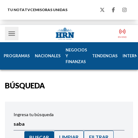
TU NOTA
TVC
EMISORAS UNIDAS
NEGOCIOS
PROGRAMAS
NACIONALES
Y
TENDENCIAS
INTERN
FINANZAS
BÚSQUEDA
Ingresa tu búsqueda
LIMPIAR
FILTRAR
BUSCAR