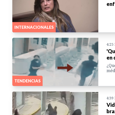
enf
INTERNACIONALES
4:25
'Qu
en 
¿Qué
médi
TENDENCIAS
4:39
Vid
bra