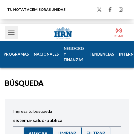
TU NOTA
TVC
EMISORAS UNIDAS
NEGOCIOS
PROGRAMAS
NACIONALES
Y
TENDENCIAS
INTERN
FINANZAS
BÚSQUEDA
Ingresa tu búsqueda
LIMPIAR
FILTRAR
BUSCAR