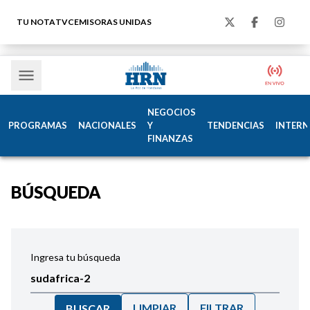
TU NOTA
TVC
EMISORAS UNIDAS
NEGOCIOS
PROGRAMAS
NACIONALES
Y
TENDENCIAS
INTERN
FINANZAS
BÚSQUEDA
Ingresa tu búsqueda
LIMPIAR
FILTRAR
BUSCAR