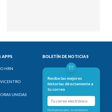
 APPS
BOLETÍN DE NOTICIAS
IO HRN
Recibe las mejores
EVICENTRO
historias directamente a
tu correo
SORAS UNIDAS
No te preocupes, no enviamos