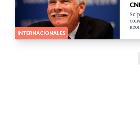
CN
Su p
cons
acon
INTERNACIONALES