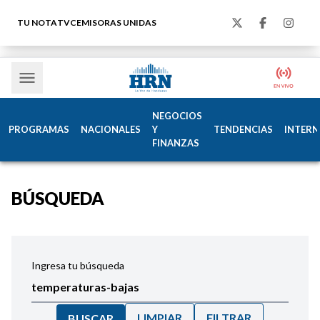
TU NOTA
TVC
EMISORAS UNIDAS
NEGOCIOS
PROGRAMAS
NACIONALES
Y
TENDENCIAS
INTERN
FINANZAS
BÚSQUEDA
Ingresa tu búsqueda
LIMPIAR
FILTRAR
BUSCAR