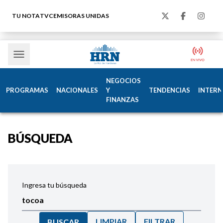
TU NOTA
TVC
EMISORAS UNIDAS
NEGOCIOS
PROGRAMAS
NACIONALES
Y
TENDENCIAS
INTERN
FINANZAS
BÚSQUEDA
Ingresa tu búsqueda
LIMPIAR
FILTRAR
BUSCAR