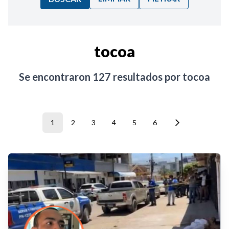
Ordenar por:
tocoa
Noticias
Se encontraron
127
resultados por
tocoa
1
2
3
4
5
6