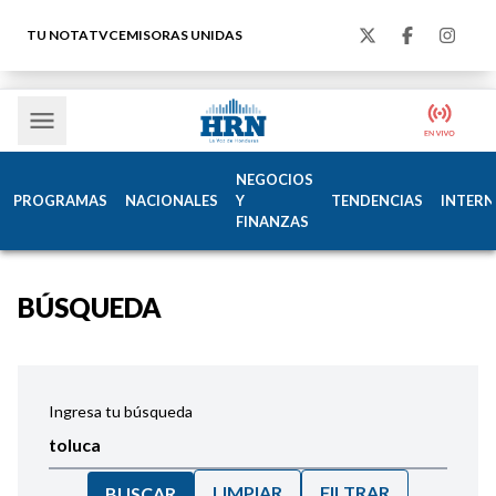
TU NOTA
TVC
EMISORAS UNIDAS
NEGOCIOS
PROGRAMAS
NACIONALES
Y
TENDENCIAS
INTERN
FINANZAS
BÚSQUEDA
Ingresa tu búsqueda
LIMPIAR
FILTRAR
BUSCAR