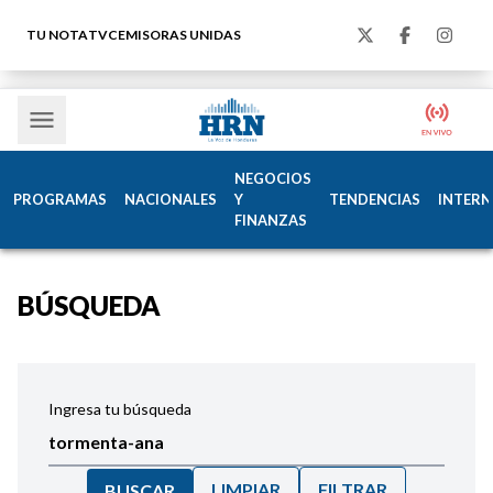
TU NOTA
TVC
EMISORAS UNIDAS
NEGOCIOS
PROGRAMAS
NACIONALES
Y
TENDENCIAS
INTERN
FINANZAS
BÚSQUEDA
Ingresa tu búsqueda
LIMPIAR
FILTRAR
BUSCAR