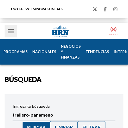
TU NOTA
TVC
EMISORAS UNIDAS
NEGOCIOS
PROGRAMAS
NACIONALES
Y
TENDENCIAS
INTERN
FINANZAS
BÚSQUEDA
Ingresa tu búsqueda
LIMPIAR
FILTRAR
BUSCAR