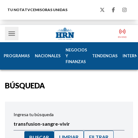
TU NOTA
TVC
EMISORAS UNIDAS
NEGOCIOS
PROGRAMAS
NACIONALES
Y
TENDENCIAS
INTERN
FINANZAS
BÚSQUEDA
Ingresa tu búsqueda
LIMPIAR
FILTRAR
BUSCAR