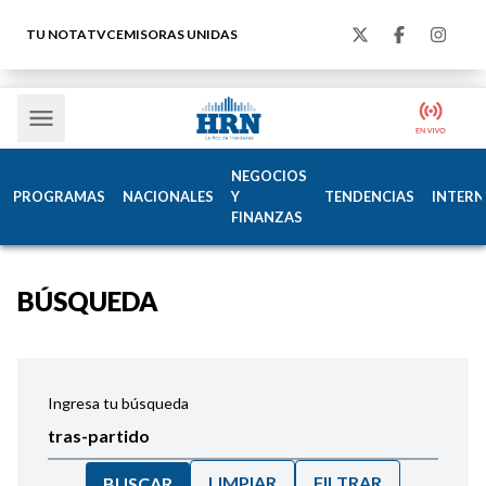
TU NOTA
TVC
EMISORAS UNIDAS
NEGOCIOS
PROGRAMAS
NACIONALES
Y
TENDENCIAS
INTERN
FINANZAS
BÚSQUEDA
Ingresa tu búsqueda
LIMPIAR
FILTRAR
BUSCAR