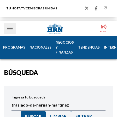
TU NOTA
TVC
EMISORAS UNIDAS
NEGOCIOS
PROGRAMAS
NACIONALES
Y
TENDENCIAS
INTERN
FINANZAS
BÚSQUEDA
Ingresa tu búsqueda
LIMPIAR
FILTRAR
BUSCAR