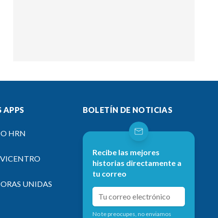
 APPS
BOLETÍN DE NOTICIAS
IO HRN
Recibe las mejores
EVICENTRO
historias directamente a
tu correo
SORAS UNIDAS
No te preocupes, no enviamos