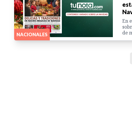
est
Nav
En e
sobr
de m
NACIONALES