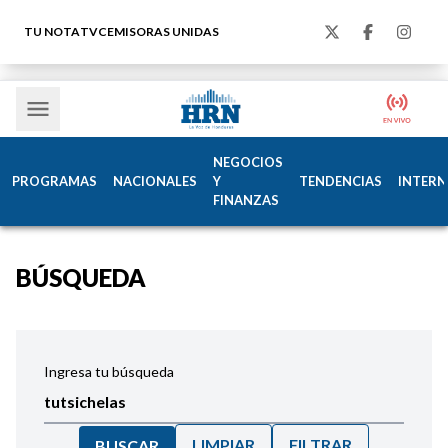
TU NOTA
TVC
EMISORAS UNIDAS
NEGOCIOS
PROGRAMAS
NACIONALES
Y
TENDENCIAS
INTERN
FINANZAS
BÚSQUEDA
Ingresa tu búsqueda
LIMPIAR
FILTRAR
BUSCAR