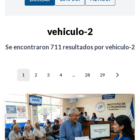
Ordenar por:
vehiculo-2
Noticias
Se encontraron
711
resultados por
vehiculo-2
1
2
3
4
...
28
29