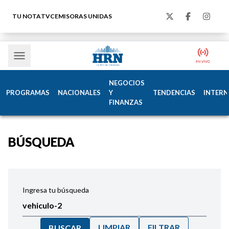
TU NOTA
TVC
EMISORAS UNIDAS
NEGOCIOS
PROGRAMAS
NACIONALES
Y
TENDENCIAS
INTERN
FINANZAS
BÚSQUEDA
Ingresa tu búsqueda
LIMPIAR
FILTRAR
BUSCAR