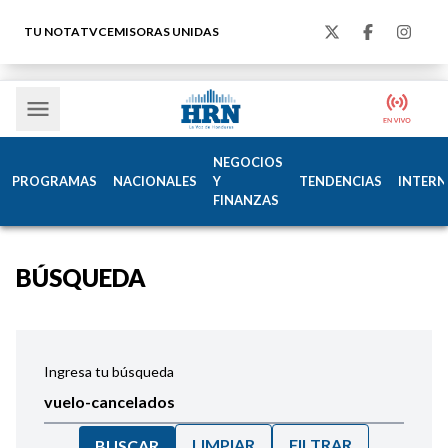
TU NOTA
TVC
EMISORAS UNIDAS
NEGOCIOS
PROGRAMAS
NACIONALES
Y
TENDENCIAS
INTERN
FINANZAS
BÚSQUEDA
Ingresa tu búsqueda
LIMPIAR
FILTRAR
BUSCAR