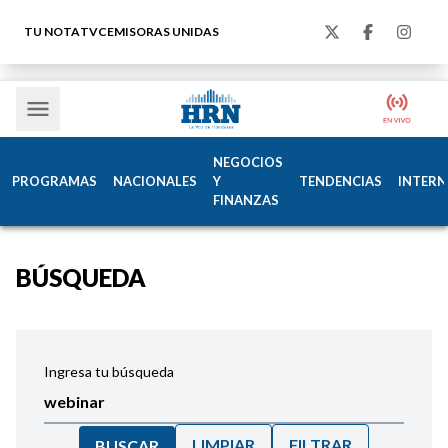
TU NOTA
TVC
EMISORAS UNIDAS
NEGOCIOS
PROGRAMAS
NACIONALES
Y
TENDENCIAS
INTERN
FINANZAS
BÚSQUEDA
Ingresa tu búsqueda
LIMPIAR
FILTRAR
BUSCAR