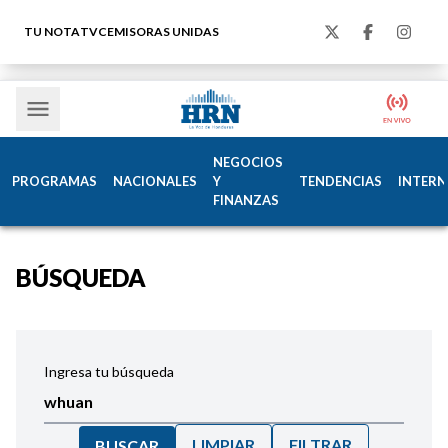
TU NOTA
TVC
EMISORAS UNIDAS
NEGOCIOS
PROGRAMAS
NACIONALES
Y
TENDENCIAS
INTERN
FINANZAS
BÚSQUEDA
Ingresa tu búsqueda
LIMPIAR
FILTRAR
BUSCAR