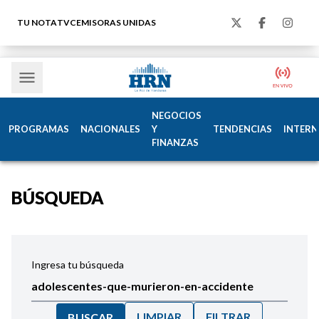
TU NOTA
TVC
EMISORAS UNIDAS
NEGOCIOS
PROGRAMAS
NACIONALES
Y
TENDENCIAS
INTERN
FINANZAS
BÚSQUEDA
Ingresa tu búsqueda
LIMPIAR
FILTRAR
BUSCAR