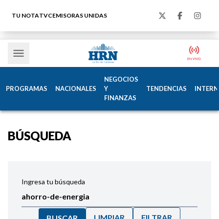
TU NOTA
TVC
EMISORAS UNIDAS
NEGOCIOS
PROGRAMAS
NACIONALES
Y
TENDENCIAS
INTERN
FINANZAS
BÚSQUEDA
Ingresa tu búsqueda
LIMPIAR
FILTRAR
BUSCAR