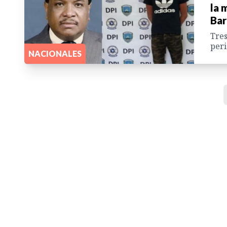
la 
Ba
Tres
peri
NACIONALES