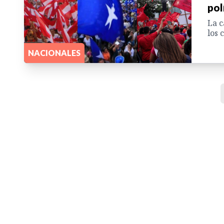
pol
La c
los 
NACIONALES