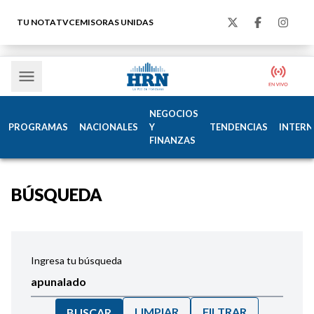
TU NOTA
TVC
EMISORAS UNIDAS
NEGOCIOS
PROGRAMAS
NACIONALES
Y
TENDENCIAS
INTERN
FINANZAS
BÚSQUEDA
Ingresa tu búsqueda
LIMPIAR
FILTRAR
BUSCAR