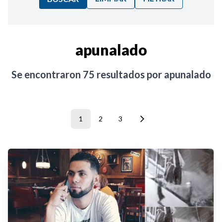
Ordenar por:
apunalado
Noticias
Se encontraron
75
resultados por
apunalado
1
2
3