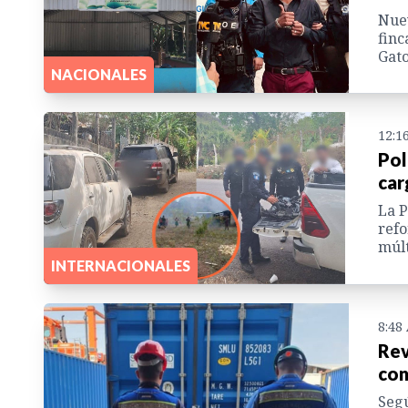
Nuev
finc
Gato
NACIONALES
12:1
Pol
car
La P
refo
múlt
INTERNACIONALES
8:48
Rev
con
Segú