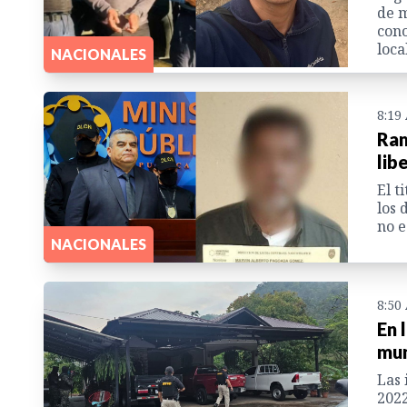
de m
cono
loca
NACIONALES
8:19
Ram
lib
El t
los 
no e
NACIONALES
8:50
En 
mun
Las 
2022