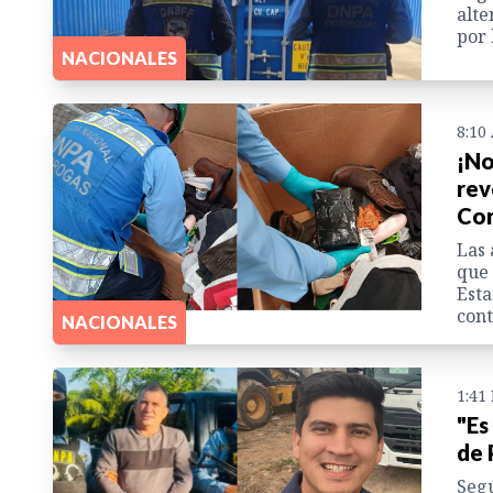
alte
por 
NACIONALES
8:10
¡No
rev
Cor
Las 
que 
Esta
con
NACIONALES
1:41
"Es
de 
Segú