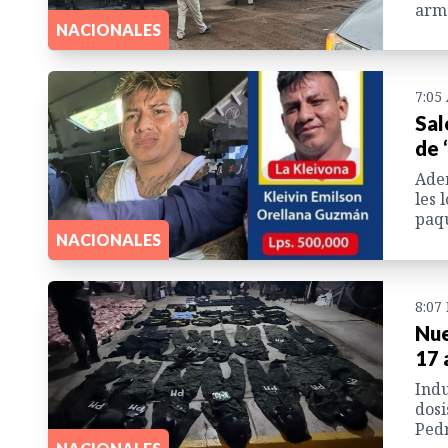
arma
NACIONALES
7:05
Sal
de 
Adem
les 
paqu
NACIONALES
8:07
Nue
17 
Indu
dosi
Pedr