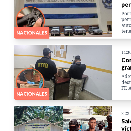
per
Port
perm
auto
tene
NACIONALES
11:3
Com
gra
Adem
dest
FF. 
NACIONALES
8:22
Sal
víc