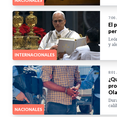
NACIONALES
7:06
El 
per
León
y al
INTERNACIONALES
8:01
¿Qu
pro
Ola
Dura
cali
NACIONALES