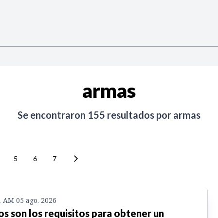
armas
Se encontraron
155
resultados por
armas
5
6
7
1 AM 05 ago. 2026
os son los requisitos para obtener un