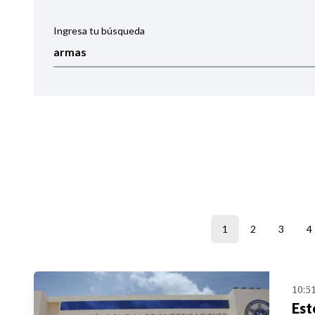
Ingresa tu búsqueda
Ordenar por:
Noticias
1
2
3
4
10:5
Est