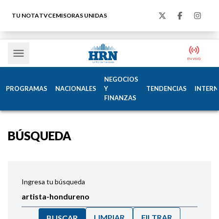
TU NOTA
TVC
EMISORAS UNIDAS
NEGOCIOS
PROGRAMAS
NACIONALES
Y
TENDENCIAS
INTERN
FINANZAS
BÚSQUEDA
Ingresa tu búsqueda
LIMPIAR
FILTRAR
BUSCAR