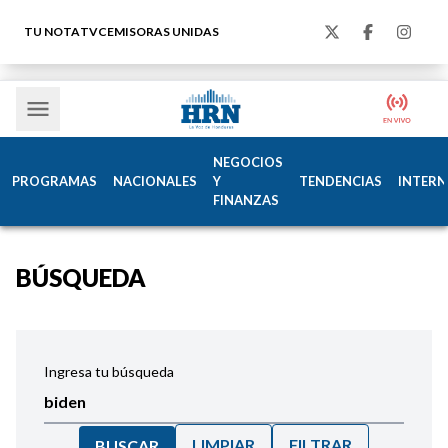
TU NOTA
TVC
EMISORAS UNIDAS
NEGOCIOS
PROGRAMAS
NACIONALES
Y
TENDENCIAS
INTERN
FINANZAS
BÚSQUEDA
Ingresa tu búsqueda
LIMPIAR
FILTRAR
BUSCAR