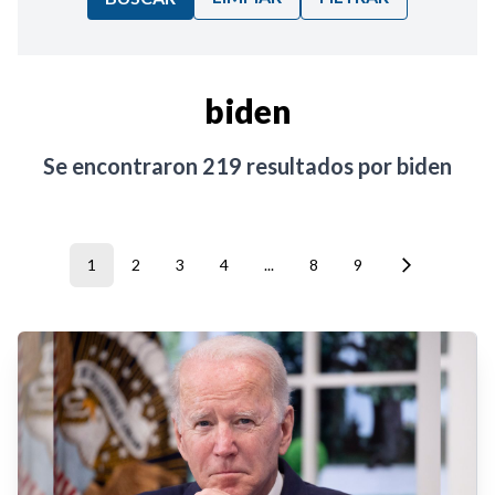
Ordenar por:
biden
Noticias
Se encontraron
219
resultados por
biden
1
2
3
4
...
8
9