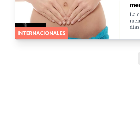
men
La c
mens
días
INTERNACIONALES