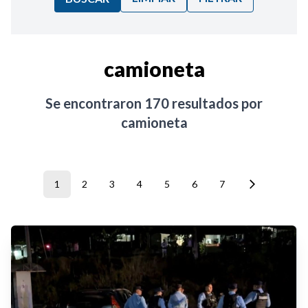
Ordenar por:
camioneta
Noticias
Se encontraron
170
resultados por
camioneta
1
2
3
4
5
6
7