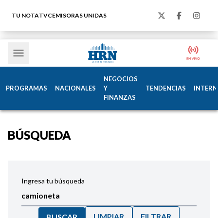
TU NOTA
TVC
EMISORAS UNIDAS
NEGOCIOS
PROGRAMAS
NACIONALES
Y
TENDENCIAS
INTERN
FINANZAS
BÚSQUEDA
Ingresa tu búsqueda
LIMPIAR
FILTRAR
BUSCAR